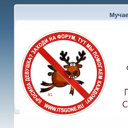
:
Джексон
(08:45:46)
Мучае
: Полный досту
Walker
(20:44:33)
основа​тель ресурса. Связь 
вознесением молитв, курени
ритуалов, вплоть до человеч
процесс где-то посередине. 
жервопринос​ить ещё не реш
:
Scarface
(10:37:16)
: Блин, и пр
Scarface
(10:37:53)
: печалька!
Scarface
(10:40:41)