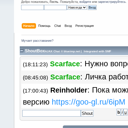
: Ну а есть ли шан
Добро пожаловать,
Гость
. Пожалуйста,
войдите
или
зарегистрируйтесь
.
RR
(12:16:47)
темы старые это ж кладезь з
пропадать.
Начало
Помощь
Chat
Вход
Регистрация
: Вероятност
Scarface
(18:10:56)
Мучает расставание?
составляет 50%: либо произо
ShoutBox
AJAX Chat
©
blueimp.net
|
Integrated with SMF
: Нужно вопр
Scarface
(18:11:23)
: Личка рабо
Scarface
(08:45:08)
: Пока мож
Reinholder
(17:00:43)
версию
https://goo​-gl.ru/6ipM