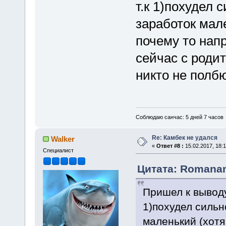
т.к 1)похудел 
заработок мале
почему то напр
сейчас с роди
никто не полбю
Соблюдаю санчас: 5 дней 7 часов
Re: Камбек не удался
Walker
«
Ответ #8 :
15.02.2017, 18:1
Специалист
Цитата: Romanan 
Пришел к выводу
1)похудел сильн
маленький (хотя