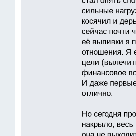
стал опять сп
сильные нагру
косячил и дер
сейчас почти ч
её выпивки я 
отношения. Я 
цели (вылечит
финансовое по
И даже первые
отлично.
Но сегодня про
накрыло, весь 
она не выходит