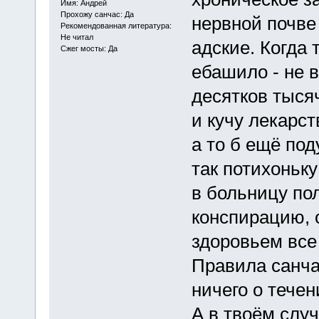
Имя: Андрей
Прохожу санчас: Да
нервной почве
Рекомендованная литература:
Не читал
адские. Когда 
Сжег мосты: Да
ебашило - не в
десятков тыся
и кучу лекарст
а то б ещё под
так потихоньк
в больницу по
конспирацию, 
здоровьем все
Правила санч
ничего о течен
А в твоём случ