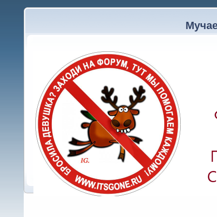
:
Джексон
(08:45:46)
Мучае
: Полный досту
Walker
(20:44:33)
основа​тель ресурса. Связь 
вознесением молитв, курени
ритуалов, вплоть до человеч
процесс где-то посередине. 
жервопринос​ить ещё не реш
:
Scarface
(10:37:16)
: Блин, и пр
Scarface
(10:37:53)
: печалька!
Scarface
(10:40:41)