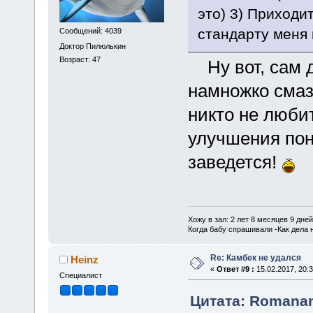
это) 3) Приходи
стандарту меня 
Сообщений: 4039
Доктор Пилюлькин
Возраст: 47
Ну вот, сам д
намножко смаз
никто не любит
улучшения пон
заведется!
Хожу в зал: 2 лет 8 месяцев 9 дне
Когда бабу спрашивали -Как дела 
Re: Камбек не удался
Heinz
«
Ответ #9 :
15.02.2017, 20:3
Специалист
Цитата: Romanan 