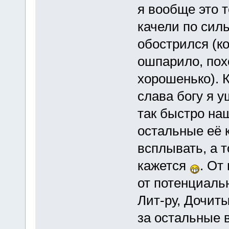
я вообще это т
качели по сил
обострился (ко
ошпарило, пох
хорошенько). К
слава богу я у
так быстро на
остальные её к
всплывать, а 
кажется
. От
от потенциаль
Лит-ру, Дочит
за остальные 