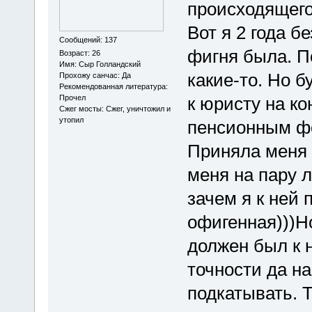
происходящего
Вот я 2 года б
Сообщений: 137
фигня была. П
Возраст: 26
Имя: Сыр Голландский
какие-то. Но 
Прохожу санчас: Да
Рекомендованная литература:
Прочел
к юристу на к
Сжег мосты: Сжег, уничтожил и
утопил
пенсионным фо
Приняла меня 
меня на пару л
зачем я к ней 
офигенная)))Но
должен был к н
точности да на
подкатывать. 