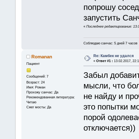
попрошу сосед
запустить Сан
«
Последнее редактирование: 13.02
Соблюдаю санчас: 5 дней 7 часов
Re: Камбек не удался
Romanan
«
Ответ #1 :
13.02.2017, 22:1
Пациент
Забыл добавит
Сообщений: 7
Возраст: 24
мысли, что бо
Имя: Роман
Прохожу санчас: Да
не найду и про
Рекомендованная литература:
Читаю
это попытки мо
Сжег мосты: Да
порой одолева
отключается))