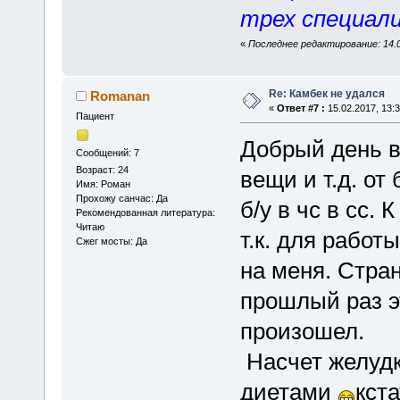
трех специали
«
Последнее редактирование: 14.02
Re: Камбек не удался
Romanan
«
Ответ #7 :
15.02.2017, 13:3
Пациент
Добрый день в
Сообщений: 7
Возраст: 24
вещи и т.д. от
Имя: Роман
Прохожу санчас: Да
б/у в чс в сс.
Рекомендованная литература:
Читаю
т.к. для работ
Сжег мосты: Да
на меня. Стран
прошлый раз эт
произошел.
Насчет желудк
диетами
кста