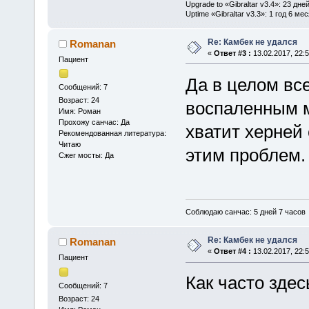
Upgrade to «Gibraltar v3.4»: 23 дне
Uptime «Gibraltar v3.3»: 1 год 6 ме
Re: Камбек не удался
Romanan
«
Ответ #3 :
13.02.2017, 22:5
Пациент
Да в целом все
Сообщений: 7
Возраст: 24
воспаленным м
Имя: Роман
Прохожу санчас: Да
хватит херней 
Рекомендованная литература:
Читаю
этим проблем.
Сжег мосты: Да
Соблюдаю санчас: 5 дней 7 часов
Re: Камбек не удался
Romanan
«
Ответ #4 :
13.02.2017, 22:5
Пациент
Как часто зде
Сообщений: 7
Возраст: 24