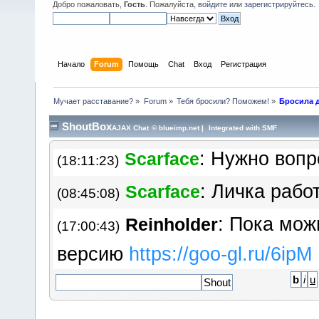
: Ну а есть ли шан
Добро пожаловать,
Гость
. Пожалуйста,
войдите
или
зарегистрируйтесь
.
RR
(12:16:47)
темы старые это ж кладезь з
пропадать.
Начало
Forum
Помощь
Chat
Вход
Регистрация
: Вероятност
Scarface
(18:10:56)
Мучает расставание?
»
Forum
»
Тебя бросили? Поможем!
»
Бросила 
составляет 50%: либо произо
ShoutBox
AJAX Chat
©
blueimp.net
|
Integrated with SMF
: Нужно вопр
Scarface
(18:11:23)
: Личка рабо
Scarface
(08:45:08)
: Пока мож
Reinholder
(17:00:43)
версию
https://goo​-gl.ru/6ipM