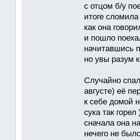
с отцом б/у по
итоге сломила
как она говори
и пошло поехал
начитавшись п
но увы разум к
Случайно спал
августе) её пе
к себе домой н
сука так горел
сначала она н
нечего не было