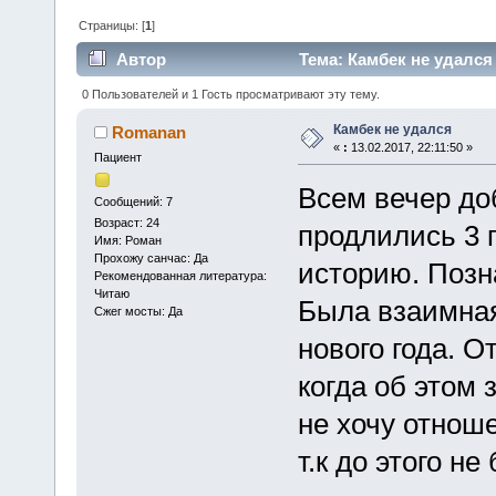
Страницы: [
1
]
Автор
Тема: Камбек не удался
0 Пользователей и 1 Гость просматривают эту тему.
Камбек не удался
Romanan
«
:
13.02.2017, 22:11:50 »
Пациент
Всем вечер до
Сообщений: 7
Возраст: 24
продлились 3 
Имя: Роман
Прохожу санчас: Да
историю. Позн
Рекомендованная литература:
Читаю
Была взаимная
Сжег мосты: Да
нового года. О
когда об этом 
не хочу отнош
т.к до этого н