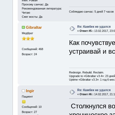
Имя: Роман
Прохожу санчас: Да
Рекомендованная литература:
Соблюдаю санчас: 5 дней 7 часов
Читаю
Сжег мосты: Да
Re: Камбек не удался
Gibraltar
«
Ответ #5 :
13.02.2017, 23:0
Медбрат
Как почувству
устраивай и в
Сообщений: 468
Возраст: 24
Redesign. Rebuild. Reclaim.
Upgrade to «Gibraltar v3.4»: 23 дне
Uptime «Gibraltar v3.3»: 1 год 6 ме
Re: Камбек не удался
Ingir
«
Ответ #6 :
14.02.2017, 21:1
Пациент
Столкнулся вот
Сообщений: 10
Возраст: 27
хроническое з