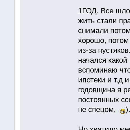
1ГОД. Все шло
жить стали пр
снимали потом
хорошо, потом
из-за пустяков
начался какой 
вспоминаю что
ипотеки и т.д 
годовщина я р
постоянных сс
не спецом,
)
Но хватило ме