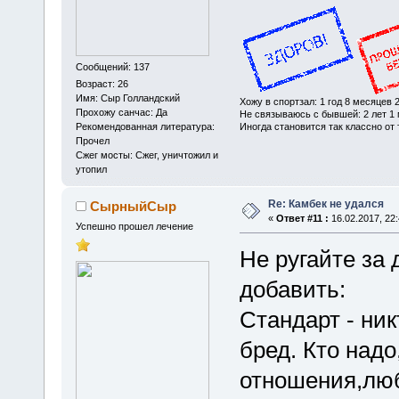
Сообщений: 137
Возраст: 26
Имя: Сыр Голландский
Хожу в спортзал: 1 год 8 месяцев 
Прохожу санчас: Да
Не связываюсь с бывшей: 2 лет 1 
Иногда становится так классно от т
Рекомендованная литература:
Прочел
Сжег мосты: Сжег, уничтожил и
утопил
Re: Камбек не удался
СырныйСыр
«
Ответ #11 :
16.02.2017, 22:
Успешно прошел лечение
Не ругайте за 
добавить:
Стандарт - ник
бред. Кто надо
отношения,люб