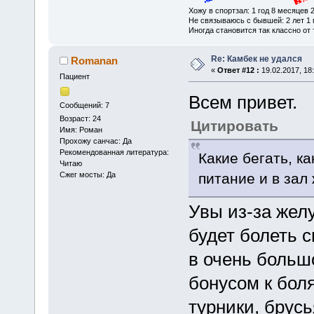
Хожу в спортзал: 1 год 8 месяцев 
Не связываюсь с бывшей: 2 лет 1 
Иногда становится так классно от т
Re: Камбек не удался
Romanan
«
Ответ #12 :
19.02.2017, 18:
Пациент
Всем привет.
Сообщений: 7
Возраст: 24
Цитировать
Имя: Роман
Прохожу санчас: Да
Рекомендованная литература:
Какие бегать, к
Читаю
Сжег мосты: Да
питание и в зал 
Увы из-за желу
будет болеть с
в очень большо
бонусом к боля
турники, брусья